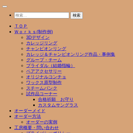
コ
ン
検
テ
索:
ン
ＴＯＰ
ツ
Ｗｏｒｋｓ(制作例)
へ
3Dデザイン
ス
カレッジリング
キ
チャンピオンリング
ッ
カレッジ＆チャンピオンリング作品・事例集
プ
グループ・チーム
ブライダル（結婚指輪）
ペアアクセサリー
オリジナルコンチョ
ワックス原型制作
スチームパンク
試作品コーナー
合格祈願 お守り
カスタムサングラス
オーダーメイド
オーダー方法
オーダーの実例
工房概要・問い合わせ