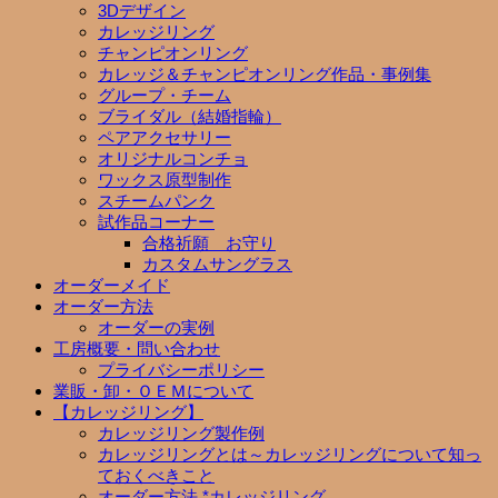
3Dデザイン
カレッジリング
チャンピオンリング
カレッジ＆チャンピオンリング作品・事例集
グループ・チーム
ブライダル（結婚指輪）
ペアアクセサリー
オリジナルコンチョ
ワックス原型制作
スチームパンク
試作品コーナー
合格祈願 お守り
カスタムサングラス
オーダーメイド
オーダー方法
オーダーの実例
工房概要・問い合わせ
プライバシーポリシー
業販・卸・ＯＥＭについて
【カレッジリング】
カレッジリング製作例
カレッジリングとは～カレッジリングについて知っ
ておくべきこと
オーダー方法 *カレッジリング