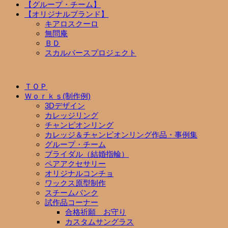
【グループ・チーム】
【オリジナルブランド】
キアロスクーロ
無問庵
ＢＤ
スカルバースプロジェクト
ＴＯＰ
Ｗｏｒｋｓ(制作例)
3Dデザイン
カレッジリング
チャンピオンリング
カレッジ＆チャンピオンリング作品・事例集
グループ・チーム
ブライダル（結婚指輪）
ペアアクセサリー
オリジナルコンチョ
ワックス原型制作
スチームパンク
試作品コーナー
合格祈願 お守り
カスタムサングラス