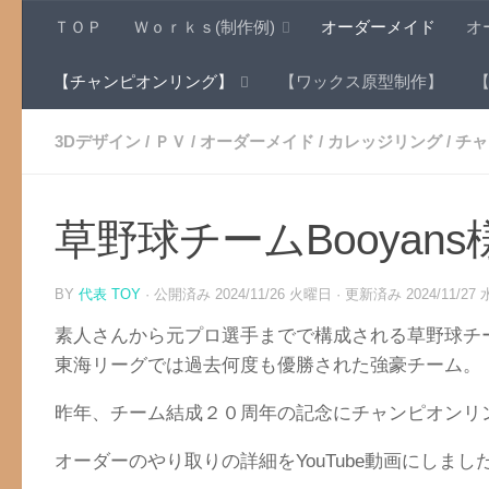
ＴＯＰ
Ｗｏｒｋｓ(制作例)
オーダーメイド
オ
コンテンツへスキップ
【チャンピオンリング】
【ワックス原型制作】
3Dデザイン
/
ＰＶ
/
オーダーメイド
/
カレッジリング
/
チャ
草野球チームBooya
BY
代表 TOY
· 公開済み
2024/11/26 火曜日
· 更新済み
2024/11/2
素人さんから元プロ選手までで構成される草野球チーム
東海リーグでは過去何度も優勝された強豪チーム。
昨年、チーム結成２０周年の記念にチャンピオンリ
オーダーのやり取りの詳細をYouTube動画にしまし