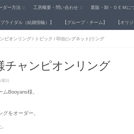
ーダー方法
工房概要・問い合わせ
業販・卸・ＯＥＭに
【ブライダル（結婚指輪）】
【グループ・チーム】
【オリジ
ンピオンリング
/
トピック
/
印台(シグネット)リング
ns様チャンピオンリング
7 水曜日
Booyans様。
ングをオーダー。
た。