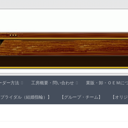
ーダー方法
工房概要・問い合わせ
業販・卸・ＯＥＭに
【ブライダル（結婚指輪）】
【グループ・チーム】
【オリジ