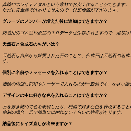
真鍮やホワイトメタルという素材でお安く作ることができます。
ただし貴金属ではありませんので、付加価値が下がります。
グループのメンバーが増えた後に追加はできますか？
鋳造用のゴム型や原型の３Ｄデータは保存されますので、追加は
天然石と合成石のちがいは？
天然石は自然から採掘された石のことで、合成石は天然石の組成
す。
個別に名前やメッセージを入れることはできますか？
指輪の内側に刻印やレーザーで入れるのが一般的です。小さい誕
デザインの中に好きな色を入れることはできますか？
石を敷き詰めて色を表現したり、樹脂で好きな色を表現すること
樹脂の場合、爪で簡単には削れないくらいの強度があります。
納品後にサイズ直しが出来ますか？