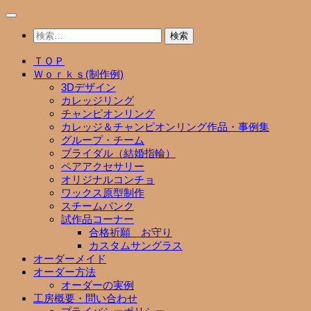
コ
ン
検
テ
索:
ン
ＴＯＰ
ツ
Ｗｏｒｋｓ(制作例)
へ
3Dデザイン
ス
カレッジリング
キ
チャンピオンリング
ッ
カレッジ＆チャンピオンリング作品・事例集
プ
グループ・チーム
ブライダル（結婚指輪）
ペアアクセサリー
オリジナルコンチョ
ワックス原型制作
スチームパンク
試作品コーナー
合格祈願 お守り
カスタムサングラス
オーダーメイド
オーダー方法
オーダーの実例
工房概要・問い合わせ