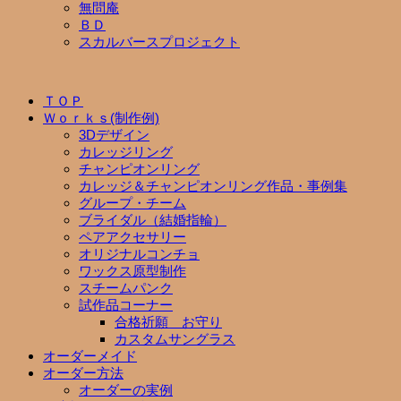
無問庵
ＢＤ
スカルバースプロジェクト
ＴＯＰ
Ｗｏｒｋｓ(制作例)
3Dデザイン
カレッジリング
チャンピオンリング
カレッジ＆チャンピオンリング作品・事例集
グループ・チーム
ブライダル（結婚指輪）
ペアアクセサリー
オリジナルコンチョ
ワックス原型制作
スチームパンク
試作品コーナー
合格祈願 お守り
カスタムサングラス
オーダーメイド
オーダー方法
オーダーの実例