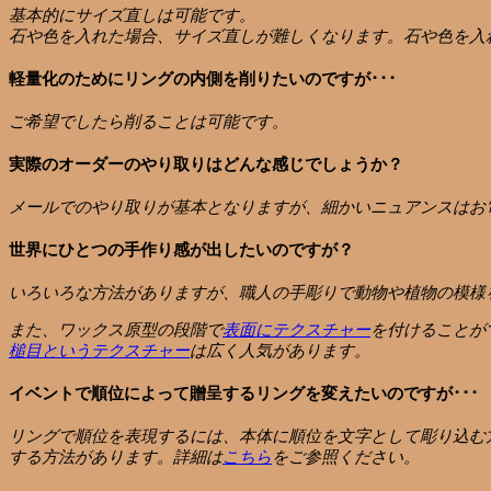
基本的にサイズ直しは可能です。
石や色を入れた場合、サイズ直しが難しくなります。石や色を入
軽量化のためにリングの内側を削りたいのですが･･･
ご希望でしたら削ることは可能です。
実際のオーダーのやり取りはどんな感じでしょうか？
メールでのやり取りが基本となりますが、細かいニュアンスはお
世界にひとつの手作り感が出したいのですが？
いろいろな方法がありますが、職人の手彫りで動物や植物の模様
また、ワックス原型の段階で
表面にテクスチャー
を付けることが
槌目というテクスチャー
は広く人気があります。
イベントで順位によって贈呈するリングを変えたいのですが･･･
リングで順位を表現するには、本体に順位を文字として彫り込む
する方法があります。詳細は
こちら
をご参照ください。