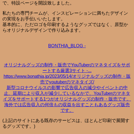
で、特設ページを開設致しました。
私たちの専門チームが、インスピレーションに満ちたデザイン
の実現をお手伝いいたします。
基本的に、ただロゴを印刷するようなグッズではなく、原型か
らオリジナルデザインで作り込みます。
BONTHIA_BLOG -
オリジナルグッズの制作・販売でYouTuberのマネタイズをサポ
ートする厳選3サイト -...
https://www.bonathia.jp/2023/05/14/オリジナルグッズの制作・販
売でyoutuberのマネタイズ/
新型コロナウイルスの影響で広告収入の減少やイベントの中
止、延期により収入が減少しているなかで、YouTuberのマネタ
イズをサポートする1つがオリジナルグッズの制作・販売です。
海外では広告収入の何倍もの収益を出すこともあるグッズ販売
です。
(上記のサイトにある既存のサービスは、ほとんど印刷で展開す
るグッズです。)