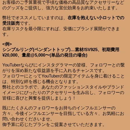
お客様のご予算重視で手頃な価格の高品質なアクセサリーなど
のグッズをご提供し、強力な宣伝効果をお約束いたします。
弊社でオススメしていますのは、
在庫を抱えない小ロットでの
受注販売
です。
在庫リスクを最小限にすれば、安価にブランド展開ができま
す。
<例>
シンプルリング(ペンダントトップ)…素材/SV925、初期費用
¥20,000、量産@5,000〜(単品の発注の場合)
YouTuberならびにインスタグラマーの皆様、フォロワーとの繋
がりを深め新たな収益源を手に入れるチャンスです。
フォロワーにとってYouTuberの限定アイテムを身に着けること
は、特別な絆を感じる機会となります。
弊社とのコラボで、あなたのファッションスタイルやブランド
イメージにぴったりのアクセサリーを生み出し、フォロワーの
皆様に喜びと興奮を提供しましょう！
既にたくさんのフォロワーをお持ちのインフルエンサーの
方々、今後インフルエンサーを目指している方々、お気軽にお
問い合わせくださいませ。
御予算に応じたプランをご提案させていただきます。