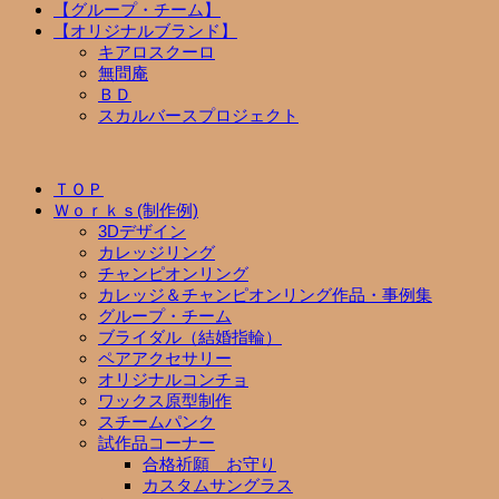
【グループ・チーム】
【オリジナルブランド】
キアロスクーロ
無問庵
ＢＤ
スカルバースプロジェクト
ＴＯＰ
Ｗｏｒｋｓ(制作例)
3Dデザイン
カレッジリング
チャンピオンリング
カレッジ＆チャンピオンリング作品・事例集
グループ・チーム
ブライダル（結婚指輪）
ペアアクセサリー
オリジナルコンチョ
ワックス原型制作
スチームパンク
試作品コーナー
合格祈願 お守り
カスタムサングラス