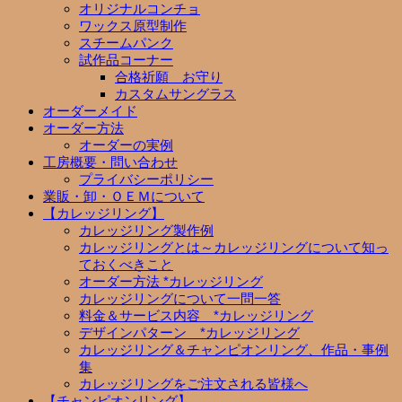
オリジナルコンチョ
ワックス原型制作
スチームパンク
試作品コーナー
合格祈願 お守り
カスタムサングラス
オーダーメイド
オーダー方法
オーダーの実例
工房概要・問い合わせ
プライバシーポリシー
業販・卸・ＯＥＭについて
【カレッジリング】
カレッジリング製作例
カレッジリングとは～カレッジリングについて知っ
ておくべきこと
オーダー方法 *カレッジリング
カレッジリングについて一問一答
料金＆サービス内容 *カレッジリング
デザインパターン *カレッジリング
カレッジリング＆チャンピオンリング、作品・事例
集
カレッジリングをご注文される皆様へ
【チャンピオンリング】