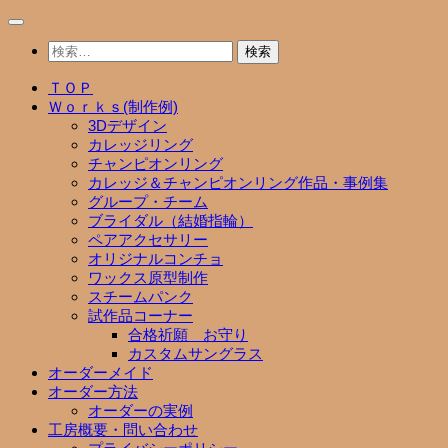
コ
ン
検
テ
索:
ン
ＴＯＰ
ツ
Ｗｏｒｋｓ(制作例)
へ
3Dデザイン
ス
カレッジリング
キ
チャンピオンリング
ッ
カレッジ＆チャンピオンリング作品・事例集
プ
グループ・チーム
ブライダル（結婚指輪）
ペアアクセサリー
オリジナルコンチョ
ワックス原型制作
スチームパンク
試作品コーナー
合格祈願 お守り
カスタムサングラス
オーダーメイド
オーダー方法
オーダーの実例
工房概要・問い合わせ