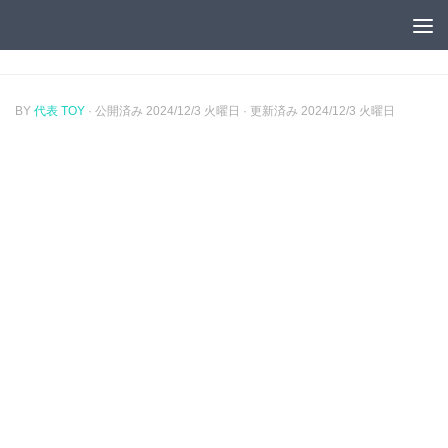
コンテンツへスキップ
BY
代表 TOY
· 公開済み
2024/12/3 火曜日
· 更新済み
2024/12/3 火曜日