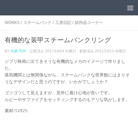
コンテンツへスキップ
WORKS
/
スチームパンク
/
工房日記
/
試作品コーナー
有機的な装甲スチームパンクリング
BY
代表 TOY
· 公開済み
2017/10/24 火曜日
· 更新済み
2021/10/13 水曜日
ジブリ映画に出てきそうな有機的なメカのイメージで作りまし
た。
蒸気機関とは無関係ながら、スチームパンクな世界観にはまりそ
うなデザインだと思うのですが、いかがでしょうか？
ゴツゴツして見えますが、意外に着け心地が良いです。
ルビーやサファイアをセッティングするのもアリな気がします。
素材/SV925