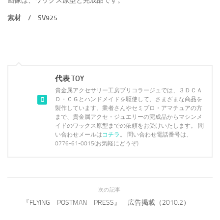
画像は、ワックス原型と完成品です。
素材 / SV925
代表 TOY
貴金属アクセサリー工房ブリコラージュでは、３ＤＣＡ
Ｄ・ＣＧとハンドメイドを駆使して、さまざまな商品を
製作しています。業者さんやセミプロ・アマチュアの方
まで、貴金属アクセ・ジュエリーの完成品からマシンメ
イドのワックス原型までの依頼をお受けいたします。 問
い合わせメールは
コチラ
。 問い合わせ電話番号は、
0776-61-0015(お気軽にどうぞ)
次の記事
『FLYING POSTMAN PRESS』 広告掲載（2010.2）