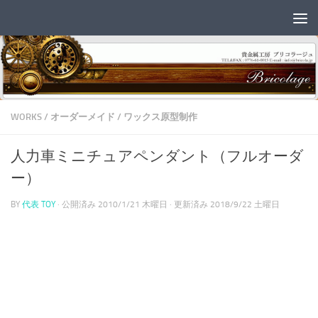
コンテンツへスキップ
WORKS
/
オーダーメイド
/
ワックス原型制作
人力車ミニチュアペンダント（フルオーダ
ー）
BY
代表 TOY
· 公開済み
2010/1/21 木曜日
· 更新済み
2018/9/22 土曜日