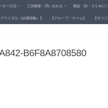
ーダー方法
工房概要・問い合わせ
業販・卸・ＯＥＭに
【ブライダル（結婚指輪）】
【グループ・チーム】
【オリジ
-A842-B6F8A8708580