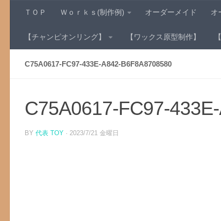
ＴＯＰ
Ｗｏｒｋｓ(制作例)
オーダーメイド
オ
コンテンツへスキップ
【チャンピオンリング】
【ワックス原型制作】
C75A0617-FC97-433E-A842-B6F8A8708580
C75A0617-FC97-433E
BY
代表 TOY
·
2023/7/21 金曜日