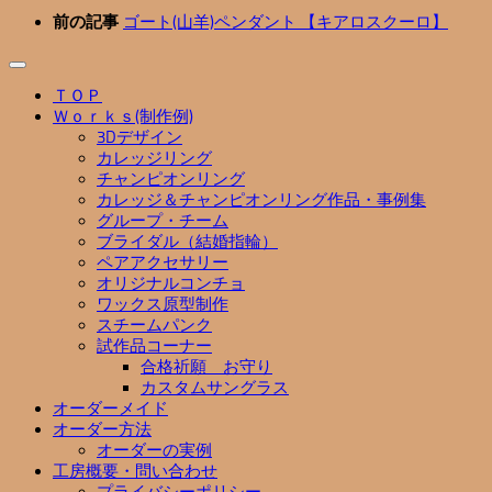
前の記事
ゴート(山羊)ペンダント 【キアロスクーロ】
ＴＯＰ
Ｗｏｒｋｓ(制作例)
3Dデザイン
カレッジリング
チャンピオンリング
カレッジ＆チャンピオンリング作品・事例集
グループ・チーム
ブライダル（結婚指輪）
ペアアクセサリー
オリジナルコンチョ
ワックス原型制作
スチームパンク
試作品コーナー
合格祈願 お守り
カスタムサングラス
オーダーメイド
オーダー方法
オーダーの実例
工房概要・問い合わせ