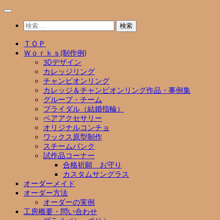
コ
ン
検
テ
索:
ン
ＴＯＰ
ツ
Ｗｏｒｋｓ(制作例)
へ
3Dデザイン
ス
カレッジリング
キ
チャンピオンリング
ッ
カレッジ＆チャンピオンリング作品・事例集
プ
グループ・チーム
ブライダル（結婚指輪）
ペアアクセサリー
オリジナルコンチョ
ワックス原型制作
スチームパンク
試作品コーナー
合格祈願 お守り
カスタムサングラス
オーダーメイド
オーダー方法
オーダーの実例
工房概要・問い合わせ