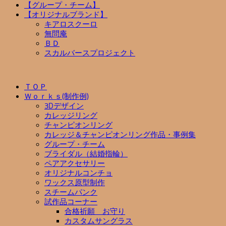
【グループ・チーム】
【オリジナルブランド】
キアロスクーロ
無問庵
ＢＤ
スカルバースプロジェクト
ＴＯＰ
Ｗｏｒｋｓ(制作例)
3Dデザイン
カレッジリング
チャンピオンリング
カレッジ＆チャンピオンリング作品・事例集
グループ・チーム
ブライダル（結婚指輪）
ペアアクセサリー
オリジナルコンチョ
ワックス原型制作
スチームパンク
試作品コーナー
合格祈願 お守り
カスタムサングラス