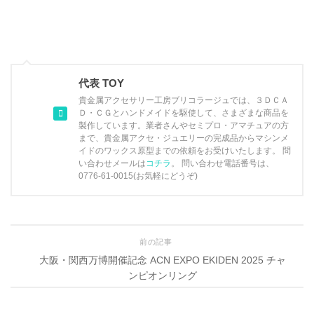
代表 TOY
貴金属アクセサリー工房ブリコラージュでは、３ＤＣＡ
Ｄ・ＣＧとハンドメイドを駆使して、さまざまな商品を
製作しています。業者さんやセミプロ・アマチュアの方
まで、貴金属アクセ・ジュエリーの完成品からマシンメ
イドのワックス原型までの依頼をお受けいたします。 問
い合わせメールは
コチラ
。 問い合わせ電話番号は、
0776-61-0015(お気軽にどうぞ)
前の記事
大阪・関西万博開催記念 ACN EXPO EKIDEN 2025 チャ
ンピオンリング