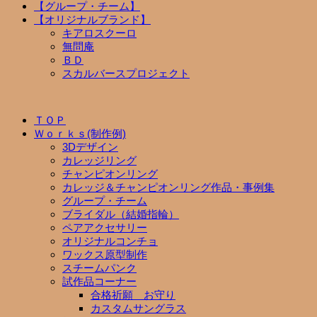
【グループ・チーム】
【オリジナルブランド】
キアロスクーロ
無問庵
ＢＤ
スカルバースプロジェクト
ＴＯＰ
Ｗｏｒｋｓ(制作例)
3Dデザイン
カレッジリング
チャンピオンリング
カレッジ＆チャンピオンリング作品・事例集
グループ・チーム
ブライダル（結婚指輪）
ペアアクセサリー
オリジナルコンチョ
ワックス原型制作
スチームパンク
試作品コーナー
合格祈願 お守り
カスタムサングラス