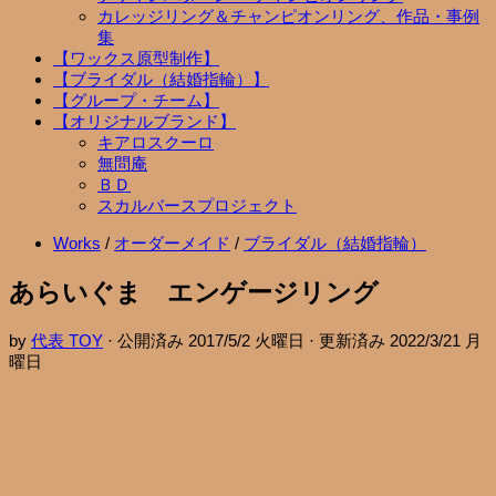
カレッジリング＆チャンピオンリング、作品・事例
集
【ワックス原型制作】
【ブライダル（結婚指輪）】
【グループ・チーム】
【オリジナルブランド】
キアロスクーロ
無問庵
ＢＤ
スカルバースプロジェクト
Works
/
オーダーメイド
/
ブライダル（結婚指輪）
あらいぐま エンゲージリング
by
代表 TOY
· 公開済み
2017/5/2 火曜日
· 更新済み
2022/3/21 月
曜日