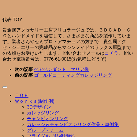
代表 TOY
貴金属アクセサリー工房ブリコラージュでは、３ＤＣＡＤ・Ｃ
Ｇとハンドメイドを駆使して、さまざまな商品を製作していま
す。業者さんやセミプロ・アマチュアの方まで、貴金属アク
セ・ジュエリーの完成品からマシンメイドのワックス原型まで
の依頼をお受けいたします。 問い合わせメールは
コチラ
。 問い
合わせ電話番号は、0776-61-0015(お気軽にどうぞ)
次の記事
ペアペンダント マリア像
前の記事
ゴールドコーティングカレッジリング
ＴＯＰ
Ｗｏｒｋｓ(制作例)
3Dデザイン
カレッジリング
チャンピオンリング
カレッジ＆チャンピオンリング作品・事例集
グループ・チーム
ブライダル（結婚指輪）