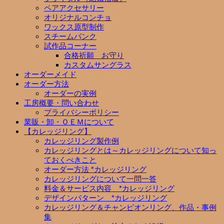
ペアアクセサリー
オリジナルコンチョ
ワックス原型制作
スチームパンク
試作品コーナー
合格祈願 お守り
カスタムサングラス
オーダーメイド
オーダー方法
オーダーの実例
工房概要・問い合わせ
プライバシーポリシー
業販・卸・ＯＥＭについて
【カレッジリング】
カレッジリング製作例
カレッジリングとは～カレッジリングについて知っ
ておくべきこと
オーダー方法 *カレッジリング
カレッジリングについて一問一答
料金＆サービス内容 *カレッジリング
デザインパターン *カレッジリング
カレッジリング＆チャンピオンリング、作品・事例
集