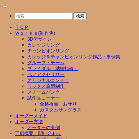
コ
ン
検
テ
索:
ン
ＴＯＰ
ツ
Ｗｏｒｋｓ(制作例)
へ
3Dデザイン
ス
カレッジリング
キ
チャンピオンリング
ッ
カレッジ＆チャンピオンリング作品・事例集
プ
グループ・チーム
ブライダル（結婚指輪）
ペアアクセサリー
オリジナルコンチョ
ワックス原型制作
スチームパンク
試作品コーナー
合格祈願 お守り
カスタムサングラス
オーダーメイド
オーダー方法
オーダーの実例
工房概要・問い合わせ