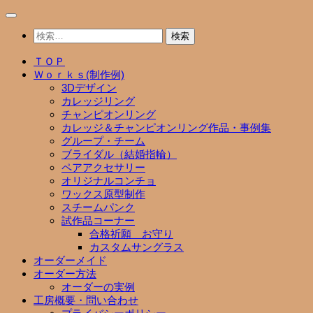
コ
ン
検
テ
索:
ン
ＴＯＰ
ツ
Ｗｏｒｋｓ(制作例)
へ
3Dデザイン
ス
カレッジリング
キ
チャンピオンリング
ッ
カレッジ＆チャンピオンリング作品・事例集
プ
グループ・チーム
ブライダル（結婚指輪）
ペアアクセサリー
オリジナルコンチョ
ワックス原型制作
スチームパンク
試作品コーナー
合格祈願 お守り
カスタムサングラス
オーダーメイド
オーダー方法
オーダーの実例
工房概要・問い合わせ