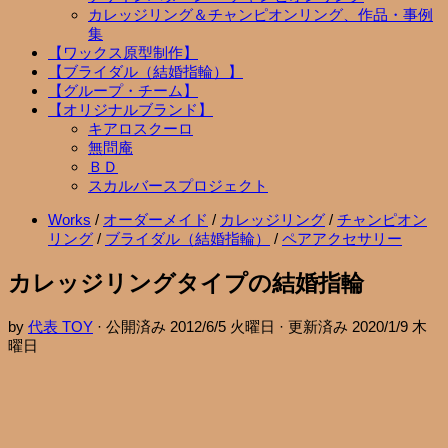
カレッジリング＆チャンピオンリング、作品・事例
集
【ワックス原型制作】
【ブライダル（結婚指輪）】
【グループ・チーム】
【オリジナルブランド】
キアロスクーロ
無問庵
ＢＤ
スカルバースプロジェクト
Works
/
オーダーメイド
/
カレッジリング
/
チャンピオン
リング
/
ブライダル（結婚指輪）
/
ペアアクセサリー
カレッジリングタイプの結婚指輪
by
代表 TOY
· 公開済み
2012/6/5 火曜日
· 更新済み
2020/1/9 木
曜日