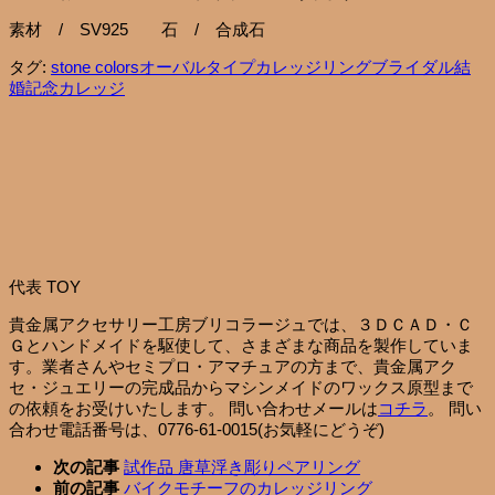
素材 / SV925 石 / 合成石
タグ:
stone colors
オーバルタイプ
カレッジリング
ブライダル
結
婚記念カレッジ
代表 TOY
貴金属アクセサリー工房ブリコラージュでは、３ＤＣＡＤ・Ｃ
Ｇとハンドメイドを駆使して、さまざまな商品を製作していま
す。業者さんやセミプロ・アマチュアの方まで、貴金属アク
セ・ジュエリーの完成品からマシンメイドのワックス原型まで
の依頼をお受けいたします。 問い合わせメールは
コチラ
。 問い
合わせ電話番号は、0776-61-0015(お気軽にどうぞ)
次の記事
試作品 唐草浮き彫りペアリング
前の記事
バイクモチーフのカレッジリング