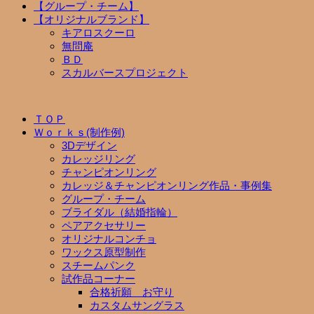
【グループ・チーム】
【オリジナルブランド】
キアロスクーロ
無問庵
ＢＤ
スカルバースプロジェクト
ＴＯＰ
Ｗｏｒｋｓ(制作例)
3Dデザイン
カレッジリング
チャンピオンリング
カレッジ＆チャンピオンリング作品・事例集
グループ・チーム
ブライダル（結婚指輪）
ペアアクセサリー
オリジナルコンチョ
ワックス原型制作
スチームパンク
試作品コーナー
合格祈願 お守り
カスタムサングラス