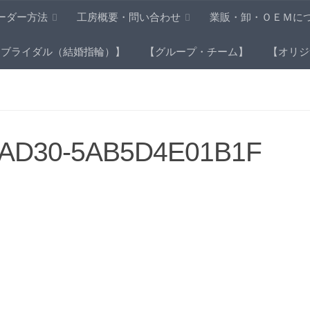
ーダー方法
工房概要・問い合わせ
業販・卸・ＯＥＭに
【ブライダル（結婚指輪）】
【グループ・チーム】
【オリジ
-AD30-5AB5D4E01B1F