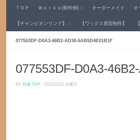
ＴＯＰ
Ｗｏｒｋｓ(制作例)
オーダーメイド
オ
コンテンツへスキップ
【チャンピオンリング】
【ワックス原型制作】
077553DF-D0A3-46B2-AD30-5AB5D4E01B1F
077553DF-D0A3-46B2
BY
代表 TOY
·
2023/11/23 木曜日