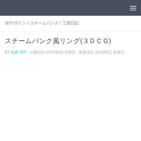
コンテンツへスキップ
3Dデザイン
/
スチームパンク
/
工房日記
スチームパンク風リング(３ＤＣＧ)
BY
代表 TOY
· 公開済み
2017/5/10 水曜日
· 更新済み
2018/9/21 金曜日