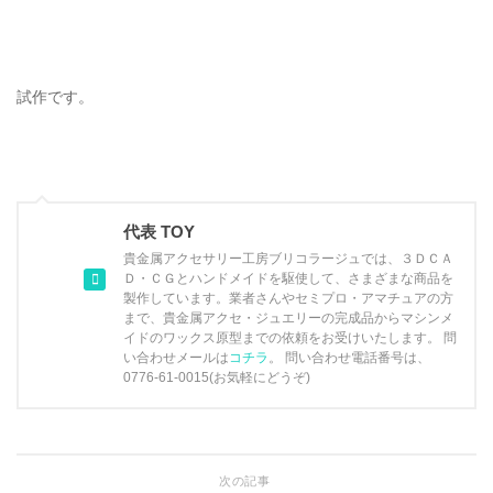
試作です。
代表 TOY
貴金属アクセサリー工房ブリコラージュでは、３ＤＣＡ
Ｄ・ＣＧとハンドメイドを駆使して、さまざまな商品を
製作しています。業者さんやセミプロ・アマチュアの方
まで、貴金属アクセ・ジュエリーの完成品からマシンメ
イドのワックス原型までの依頼をお受けいたします。 問
い合わせメールは
コチラ
。 問い合わせ電話番号は、
0776-61-0015(お気軽にどうぞ)
次の記事