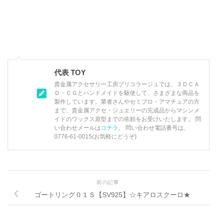
代表 TOY
貴金属アクセサリー工房ブリコラージュでは、３ＤＣＡ
Ｄ・ＣＧとハンドメイドを駆使して、さまざまな商品を
製作しています。業者さんやセミプロ・アマチュアの方
まで、貴金属アクセ・ジュエリーの完成品からマシンメ
イドのワックス原型までの依頼をお受けいたします。 問
い合わせメールは
コチラ
。 問い合わせ電話番号は、
0776-61-0015(お気軽にどうぞ)
前の記事
ゴートリング０１Ｓ【SV925】☆キアロスクーロ★